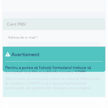
Cont FNSI
Adresa de e-mail *
Avertisment
Verificare adresa e-mail *
Pentru a putea să folosiți formularul trebuie să
acceptați regulile si politicile noastre GDPR
Parola *
Vă invităm să consultați politica noastră referitoare
la cookies si GDPR si sa o acceptați folosind
butoanele din partea din dreapta jos a paginii.
Verificare parola *