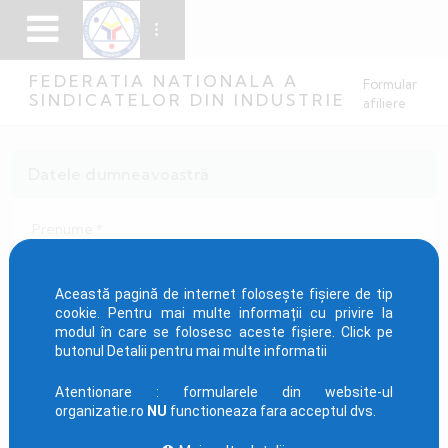
FEDERATIA NATIONALA A
Formular
SINDICATELOR DIN INDUSTRIE
afiliere
Datele dumneavoastră
Prenume *
Această pagină de internet folosește fișiere de tip
cookie. Pentru mai multe informații cu privire la
Nume *
modul în care se folosesc aceste fișiere. Click pe
butonul Detalii pentru mai multe informatii
Atentionare : formularele din website-ul
organizatie.ro
NU
functioneaza fara acceptul dvs.
Cod numeric personal *