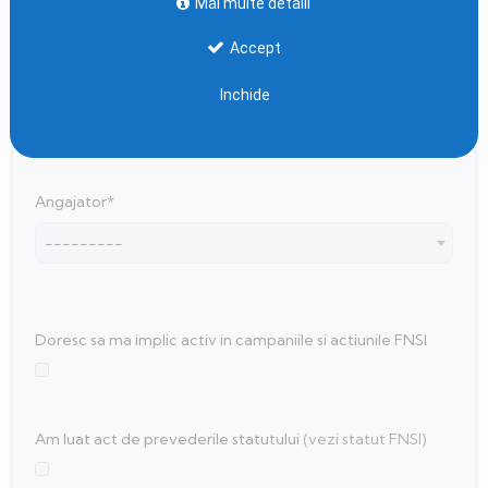
Mai multe detalii
Accept
Telefon *
Inchide
Angajator*
---------
Doresc sa ma implic activ in campaniile si actiunile FNSI
Am luat act de prevederile statutului
(vezi statut FNSI)