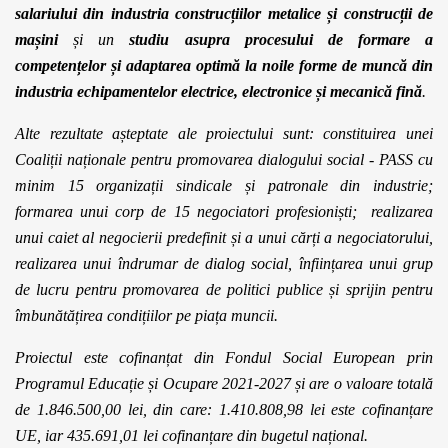
salariului din industria construcțiilor metalice și construcții de
mașini
și un
studiu asupra procesului de formare a
competențelor și adaptarea optimă la noile forme de muncă din
industria echipamentelor electrice, electronice și mecanică fină
.
Alte rezultate așteptate ale proiectului sunt: constituirea unei
Coaliții naționale pentru promovarea dialogului social - PASS cu
minim 15 organizații sindicale și patronale din industrie;
formarea unui corp de 15 negociatori profesioniști; realizarea
unui caiet al negocierii predefinit și a unui cărți a negociatorului,
realizarea unui îndrumar de dialog social, înființarea unui grup
de lucru pentru promovarea de politici publice și sprijin pentru
îmbunătățirea condițiilor pe piața muncii.
Proiectul este
cofinanțat din Fondul Social European prin
Programul Educație și Ocupare 2021-2027
și are o valoare totală
de
1.846.500,00
lei, din care:
1.410.808,98
lei este cofinanțare
UE, iar
435.691,01
lei cofinanțare din bugetul național.