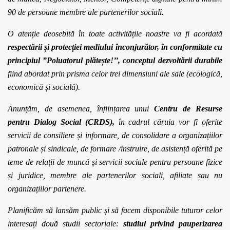
90 de persoane membre ale partenerilor sociali.
O atenție deosebită în toate activitățile noastre va fi acordată
respectării și protecției mediului înconjurător, în conformitate cu
principiul ”Poluatorul plătește!’’, conceptul dezvoltării durabile
fiind abordat prin prisma celor trei dimensiuni ale sale (ecologică,
economică și socială).
Anunțăm, de asemenea, înființarea unui
Centru
de Resurse
pentru Dialog Social (CRDS),
în cadrul căruia
vor fi oferite
servicii de
consiliere și informare, de consolidare a organizațiilor
patronale și sindicale, de formare /instruire, de asistență oferită pe
teme de relații de muncă și servicii sociale pentru persoane fizice
și juridice, membre ale partenerilor sociali, afiliate sau nu
organizațiilor partenere.
Planificăm să lansăm public și să facem disponibile tuturor celor
interesați două studii sectoriale:
studiul privind pauperizarea