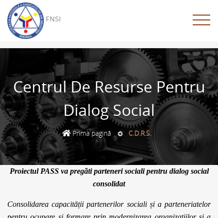
******************* BANNER ******************* -->
FNSI
Centrul De Resurse Pentru
Dialog Social
Prima pagină
C.D.R.S.
Proiectul PASS va pregăti parteneri sociali pentru dialog social
consolidat
Consolidarea capacității partenerilor sociali și a parteneriatelor
pentru ocupare și formare prin modernizarea organizațiilor și a