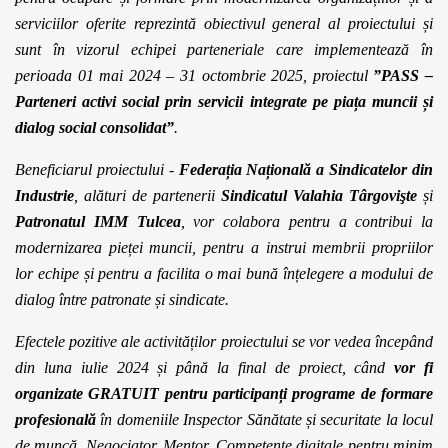
serviciilor oferite reprezintă obiectivul general al proiectului și
sunt în vizorul echipei parteneriale care
implementează în
perioada 01 mai 2024 – 31 octombrie 2025, proiectul
”PASS –
Parteneri activi social prin servicii integrate pe piața muncii și
dialog social consolidat”
.
Beneficiarul proiectului -
Federația Națională a Sindicatelor din
Industrie
,
alături de partenerii
Sindicatul Valahia
Târgovişte
și
Patronatul IMM Tulcea
,
vor colabora pentru a contribui la
modernizarea pieței muncii, pentru a instrui membrii propriilor
lor echipe și pentru a facilita o mai bună înțelegere a modului de
dialog între patronate și sindicate.
Efectele pozitive ale activităților proiectului se vor vedea începând
din luna
iulie 2024 și până la final de proiect, când
vor fi
organizate GRATUIT pentru participanți programe de formare
profesională
în domeniile Inspector Sănătate și securitate la locul
de muncă, Negociator, Mentor, Competențe digitale pentru minim